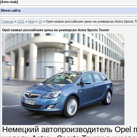
[
Avto-mak
]
Меню сайта
Главная
»
2011
»
Май
»
19
» Opel назвал российские цены на универсал Astra Sports T
Opel назвал российские цены на универсал Astra Sports Tourer
Немецкий автопроизводитель Opel п