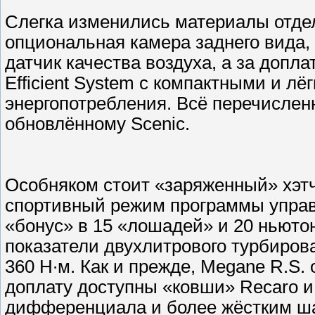
Слегка изменились материалы отдел
опциональная камера заднего вида,
датчик качества воздуха, а за допл
Efficient System с компактными и л
энергопотребления. Всё перечисленн
обновлённому Scenic.
Особняком стоит «заряженный» хэтч
спортивный режим программы управ
«бонус» в 15 «лошадей» и 20 ньюто
показатели двухлитрового турбирова
360 Н∙м. Как и прежде, Megane R.S.
доплату доступны «ковши» Recaro и
дифференциала и более жёстким ш