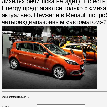
дизелях речи пока не идёт). Но ест
Energy предлагаются только с «меха
актуально. Неужели в Renault попро
четырёхдиапазонным «автоматом»?
Всего комментариев
:
0
Имя *: