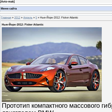
[
Avto-mak
]
Меню сайта
Главная
»
2012
»
Апрель
»
5
» Нью-Йорк-2012: Fisker Atlantic
Нью-Йорк-2012: Fisker Atlantic
Прототип компактного массового ги