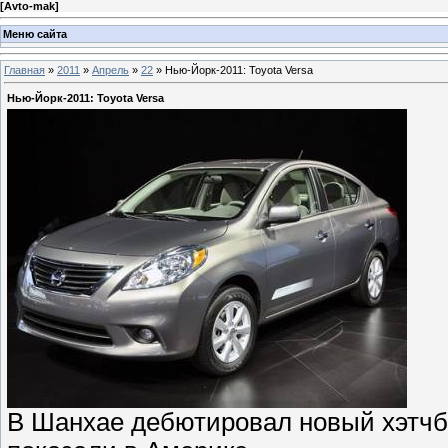
[
Avto-mak
]
Меню сайта
Главная
»
2011
»
Апрель
»
22
» Нью-Йорк-2011: Toyota Versa
Нью-Йорк-2011: Toyota Versa
В Шанхае дебютировал новый хэтчбек