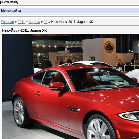
[
Avto-mak
]
Меню сайта
Главная
»
2011
»
Апрель
»
22
» Нью-Йорк-2011: Jaguar XK
Нью-Йорк-2011: Jaguar XK