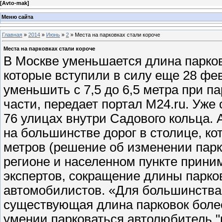
[
Avto-mak
]
Меню сайта
Главная
»
2014
»
Июнь
»
2
» Места на парковках стали короче
Места на парковках стали короче
В Москве уменьшается длина парко
которые вступили в силу еще 28 фе
уменьшить с 7,5 до 6,5 метра при п
части, передает портал M24.ru. Уже
76 улицах внутри Садового кольца. 
на большинстве дорог в столице, к
метров (решение об изменении парк
регионе и населенном пункте прини
экспертов, сокращение длины парко
автомобилистов. «Для большинства 
существующая длина парковок боле
умении парковаться автолюбитель "в