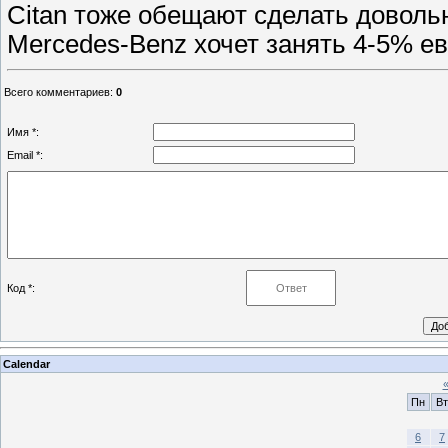
Citan тоже обещают сделать довольн
Mercedes-Benz хочет занять 4-5% ев
Всего комментариев
:
0
Имя *:
Email *:
Код *:
Calendar
Пн
Вт
6
7