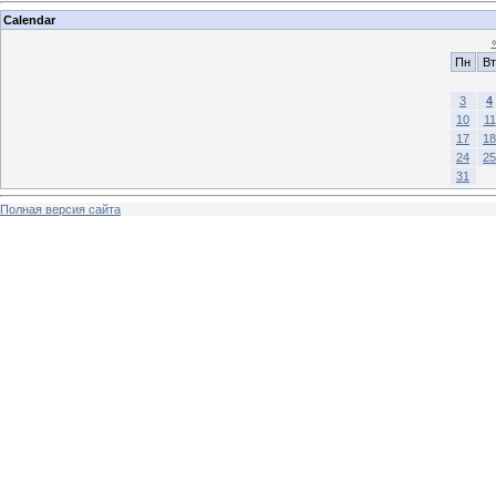
Calendar
Пн
Вт
3
4
10
11
17
18
24
25
31
Полная версия сайта