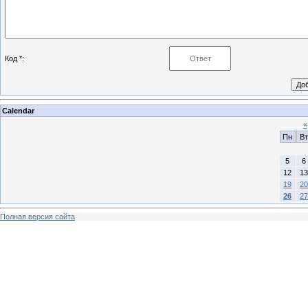
Код *:
Calendar
«
Пн
Вт
5
6
12
13
19
20
26
27
Полная версия сайта