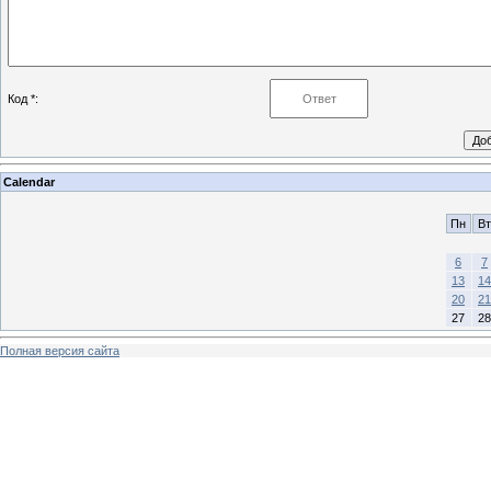
Код *:
Calendar
Пн
Вт
6
7
13
14
20
21
27
28
Полная версия сайта