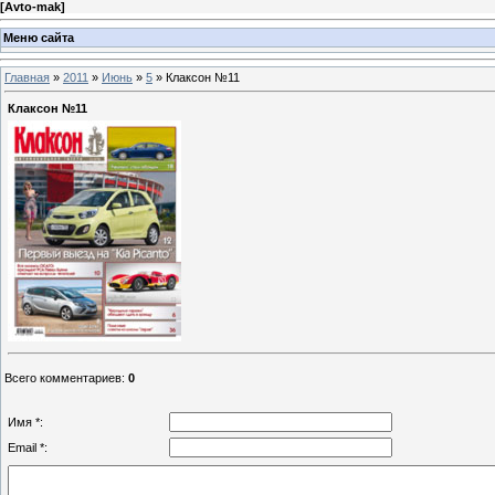
[
Avto-mak
]
Меню сайта
Главная
»
2011
»
Июнь
»
5
» Клаксон №11
Клаксон №11
Всего комментариев
:
0
Имя *:
Email *: