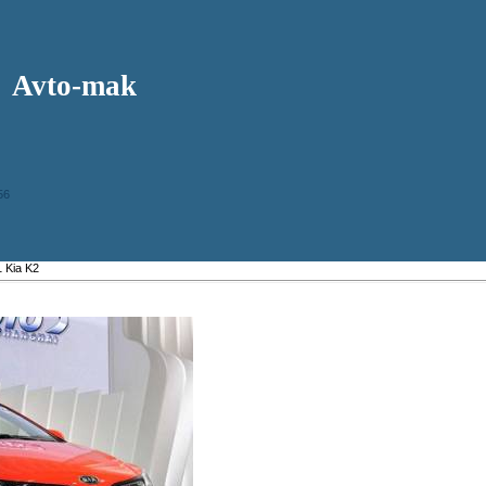
Avto-mak
56
 Kia K2