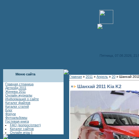
Пятница, 07.08.2026, 21:
Меню сайта
Главная
»
2011
»
Апрель
»
20
» Шанхай 2011
Главная страница
Шанхай 2011 Kia K2
Детройд 2011
Женева 2011
Онлайн журналы
Информация о сайте
Каталог файлов
Каталог статей
Блог
Форум
Фотоальбомы
Гостевая книга
FAQ (вопрос/ответ)
Каталог сайтов
Онлайн игры
|