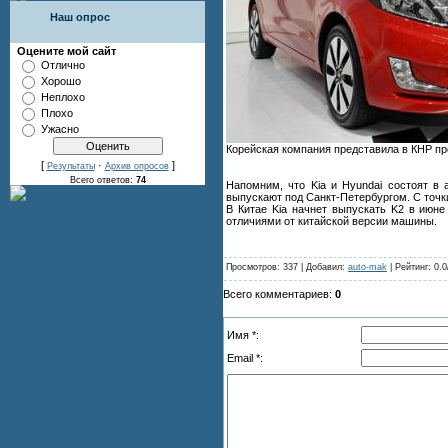
Наш опрос
Оцените мой сайт
Отлично
Хорошо
Неплохо
Плохо
Ужасно
Корейская компания представила в КНР пре
[
·
]
Результаты
Архив опросов
Всего ответов:
74
Напомним, что Kia и Hyundai состоят в 
выпускают под Санкт-Петербургом. С точк
В Китае Kia начнет выпускать K2 в июне
отличиями от китайской версии машины.
Просмотров: 337 | Добавил:
auto-mak
| Рейтинг: 0.0
Всего комментариев:
0
Имя *:
Email *: