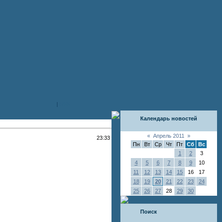
|
RSS
Календарь новостей
«
Апрель 2011
»
23:33
Пн
Вт
Ср
Чт
Пт
Сб
Вс
1
2
3
4
5
6
7
8
9
10
11
12
13
14
15
16
17
18
19
20
21
22
23
24
25
26
27
28
29
30
Поиск