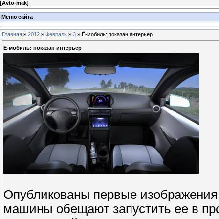
[
Avto-mak
]
Меню сайта
Главная
»
2012
»
Февраль
»
3
» Ё-мобиль: показан интерьер
Ё-мобиль: показан интерьер
Опубликованы первые изображения с
машины обещают запустить ее в прои