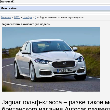
[
Avto-mak
]
Меню сайта
Главная
»
2011
»
Ноябрь
»
8
» Jaguar готовит компактную модель
Jaguar готовит компактную модель
Jaguar гольф-класса – разве такое
британского издания Autocar разве