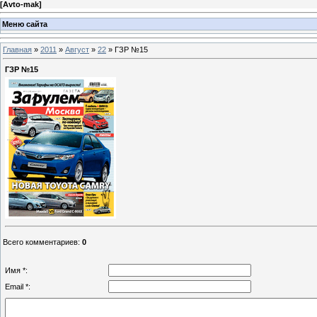
[
Avto-mak
]
Меню сайта
Главная
»
2011
»
Август
»
22
» ГЗР №15
ГЗР №15
Всего комментариев
:
0
Имя *:
Email *: