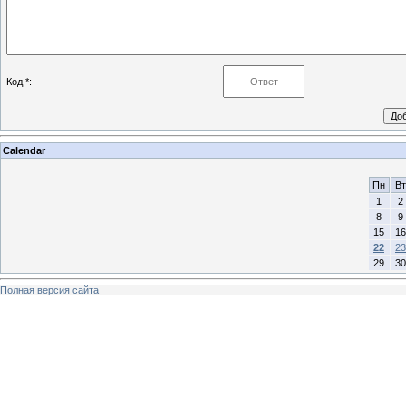
Код *:
Calendar
Пн
Вт
1
2
8
9
15
16
22
23
29
30
Полная версия сайта