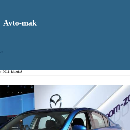
Avto-mak
59
т-2011: Mazda3