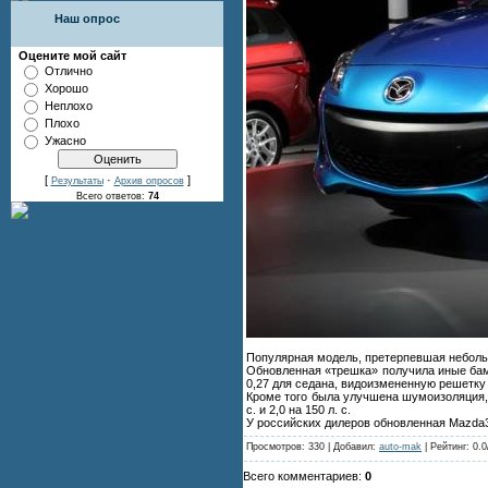
Наш опрос
Оцените мой сайт
Отлично
Хорошо
Неплохо
Плохо
Ужасно
[
·
]
Результаты
Архив опросов
Всего ответов:
74
Популярная модель, претерпевшая небольш
Обновленная «трешка» получила иные бампе
0,27 для седана, видоизмененную решетку
Кроме того была улучшена шумоизоляция, 
с. и 2,0 на 150 л. с.
У российских дилеров обновленная Mazda3
Просмотров: 330 | Добавил:
auto-mak
| Рейтинг: 0.0
Всего комментариев:
0