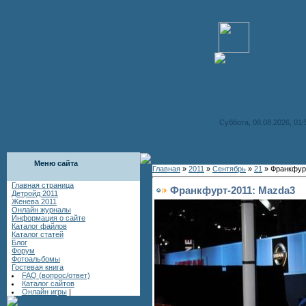
Суббота, 08.08.2026, 01:
Меню сайта
Главная
»
2011
»
Сентябрь
»
21
» Франкфур
Главная страница
Франкфурт-2011: Mazda3
Детройд 2011
Женева 2011
Онлайн журналы
Информация о сайте
Каталог файлов
Каталог статей
Блог
Форум
Фотоальбомы
Гостевая книга
FAQ (вопрос/ответ)
Каталог сайтов
Онлайн игры
|