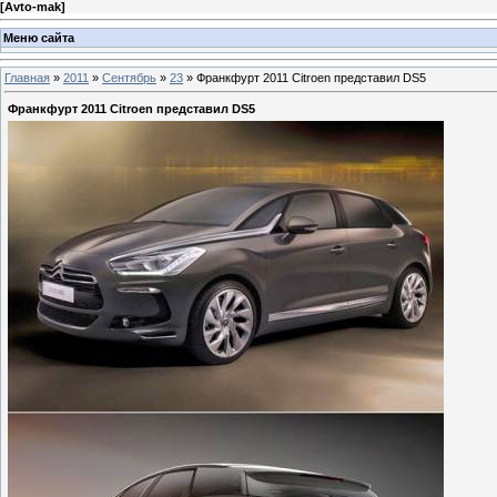
[
Avto-mak
]
Меню сайта
Главная
»
2011
»
Сентябрь
»
23
» Франкфурт 2011 Citroen представил DS5
Франкфурт 2011 Citroen представил DS5