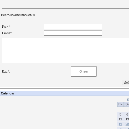
Всего комментариев
:
0
Имя *:
Email *:
Код *:
Calendar
«
Пн
Вт
5
6
12
13
19
20
26
27