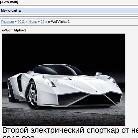
[
Avto-mak
]
Меню сайта
Главная
»
2011
»
Июнь
»
22
» e-Wolf Alpha-2
e-Wolf Alpha-2
Второй электрический спорткар от 