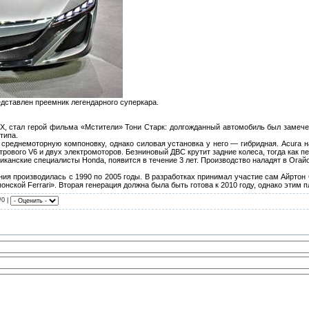
дставлен преемник легендарного суперкара.
SX, стал герой фильма «Мстители» Тони Старк: долгожданный автомобиль был замече
типа.
среднемоторную компоновку, однако силовая установка у него — гибридная. Acura назы
трового V6 и двух электромоторов. Безниновый ДВС крутит задние колеса, тогда как п
канские специалисты Honda, появится в течение 3 лет. Производство наладят в Огай
ия производилась с 1990 по 2005 годы. В разработках принимал участие сам Айртон
нской Ferrari». Вторая генерация должна была быть готова к 2010 году, однако этим 
/0 |