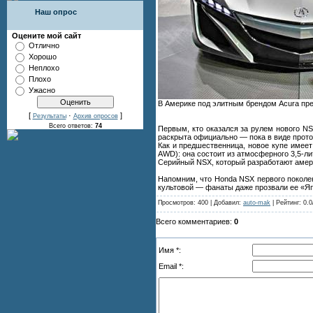
Наш опрос
Оцените мой сайт
Отлично
Хорошо
Неплохо
Плохо
Ужасно
В Америке под элитным брендом Acura пре
[
·
]
Результаты
Архив опросов
Всего ответов:
74
Первым, кто оказался за рулем нового N
раскрыта официально — пока в виде прото
Как и предшественница, новое купе имеет 
AWD): она состоит из атмосферного 3,5-ли
Серийный NSX, который разработают амери
Напомним, что Honda NSX первого поколен
культовой — фанаты даже прозвали ее «Япо
Просмотров: 400 | Добавил:
auto-mak
| Рейтинг: 0.0
Всего комментариев:
0
Имя *:
Email *: