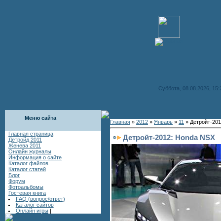
Суббота, 08.08.2026, 15:
Меню сайта
Главная
»
2012
»
Январь
»
11
» Детройт-201
Главная страница
Детройт-2012: Honda NSX
Детройд 2011
Женева 2011
Онлайн журналы
Информация о сайте
Каталог файлов
Каталог статей
Блог
Форум
Фотоальбомы
Гостевая книга
FAQ (вопрос/ответ)
Каталог сайтов
Онлайн игры
|