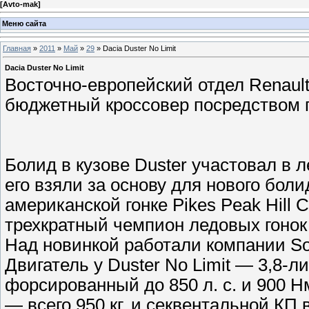
[
Avto-mak
]
Меню сайта
Главная
»
2011
»
Май
»
29
» Dacia Duster No Limit
Dacia Duster No Limit
Восточно-европейский отдел Renaul
бюджетный кроссовер посредством г
Болид в кузове Duster участовал в 
его взяли за основу для нового боли
американской гонке Pikes Peak Hill 
трехкратный чемпион ледовых гонок
Над новинкой работали компании Sod
Двигатель у Duster No Limit — 3,8-л
форсированный до 850 л. с. и 900 Н
— всего 950 кг, и секвентальной КП 