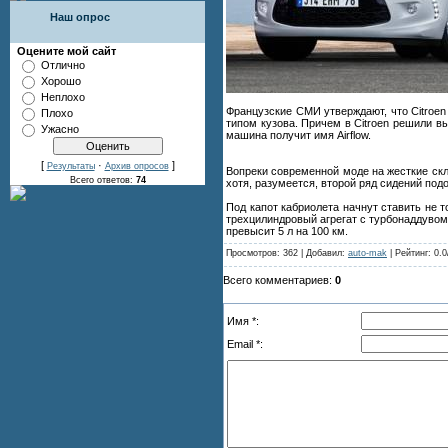
Наш опрос
Оцените мой сайт
Отлично
Хорошо
Неплохо
Французские СМИ утверждают, что Citroen
Плохо
типом кузова. Причем в Citroen решили в
Ужасно
машина получит имя Airflow.
[
·
]
Результаты
Архив опросов
Вопреки современной моде на жесткие скл
Всего ответов:
74
хотя, разумеется, второй ряд сидений подо
Под капот кабриолета начнут ставить не 
трехцилиндровый агрегат с турбонаддувом.
превысит 5 л на 100 км.
Просмотров: 362 | Добавил:
auto-mak
| Рейтинг: 0.0
Всего комментариев:
0
Имя *:
Email *: