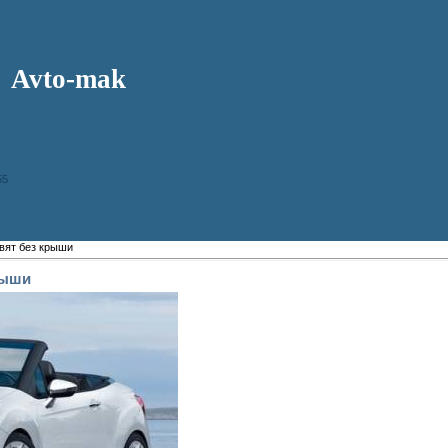
Avto-mak
55
авят без крыши
рыши