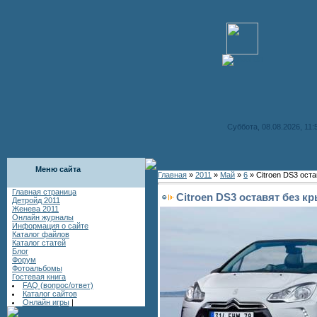
Суббота, 08.08.2026, 11:
Меню сайта
Главная
»
2011
»
Май
»
6
» Citroen DS3 ост
Главная страница
Citroen DS3 оставят без к
Детройд 2011
Женева 2011
Онлайн журналы
Информация о сайте
Каталог файлов
Каталог статей
Блог
Форум
Фотоальбомы
Гостевая книга
FAQ (вопрос/ответ)
Каталог сайтов
Онлайн игры
|