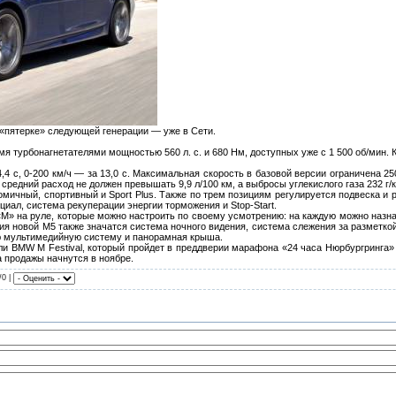
пятерке» следующей генерации — уже в Сети.
мя турбонагнетателями мощностью 560 л. с. и 680 Нм, доступных уже с 1 500 об/мин.
4,4 с, 0-200 км/ч — за 13,0 с. Максимальная скорость в базовой версии ограничена 2
средний расход не должен превышать 9,9 л/100 км, а выбросы углекислого газа 232 г/
мичный, спортивный и Sport Plus. Также по трем позициям регулируется подвеска и р
иал, система рекуперации энергии торможения и Stop-Start.
M» на руле, которые можно настроить по своему усмотрению: на каждую можно назна
ия новой M5 также значатся система ночного видения, система слежения за разметко
ую мультимедийную систему и панорамная крыша.
 BMW M Festival, который пройдет в преддверии марафона «24 часа Нюрбургринга» 
 продажы начнутся в ноябре.
/0 |