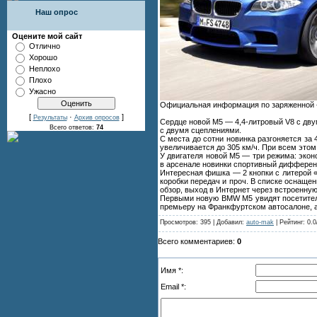
Наш опрос
Оцените мой сайт
Отлично
Хорошо
Неплохо
Плохо
Ужасно
Официальная информация по заряженной «
[
·
]
Результаты
Архив опросов
Сердце новой M5 — 4,4-литровый V8 с дву
Всего ответов:
74
с двумя сцеплениями.
С места до сотни новинка разгоняется за 
увеличивается до 305 км/ч. При всем этом 
У двигателя новой M5 — три режима: эконо
в арсенале новинки спортивный дифференц
Интересная фишка — 2 кнопки с литерой «
коробки передач и проч. В списке оснащен
обзор, выход в Интернет через встроенн
Первыми новую BMW M5 увидят посетители
премьеру на Франкфуртском автосалоне, а
Просмотров: 395 | Добавил:
auto-mak
| Рейтинг: 0.0
Всего комментариев:
0
Имя *:
Email *: