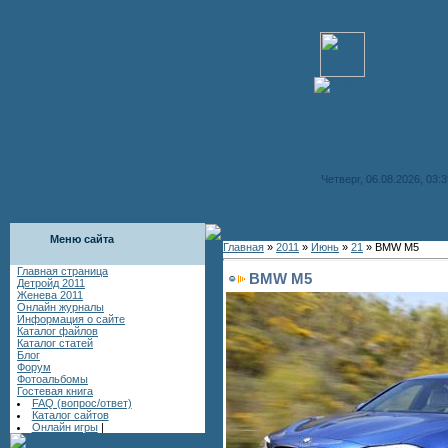
Четверг, 06.08.2026, 03:3
Меню сайта
Главная
»
2011
»
Июнь
»
21
» BMW M5
Главная страница
BMW M5
Детройд 2011
Женева 2011
Онлайн журналы
Информация о сайте
Каталог файлов
Каталог статей
Блог
Форум
Фотоальбомы
Гостевая книга
FAQ (вопрос/ответ)
Каталог сайтов
Онлайн игры
|