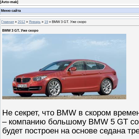
[
Avto-mak
]
Меню сайта
Главная
»
2012
»
Январь
»
19
» BMW 3 GT. Уже скоро
BMW 3 GT. Уже скоро
Не секрет, что BMW в скором време
– компанию большому BMW 5 GT сос
будет построен на основе седана тр