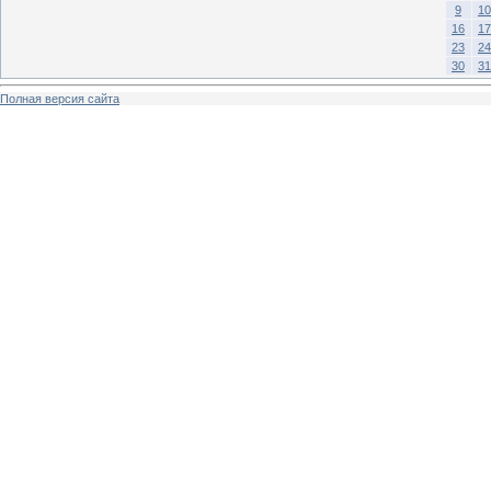
9
10
16
17
23
24
30
31
Полная версия сайта