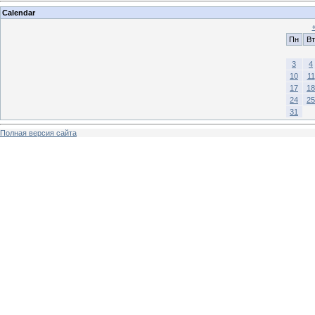
Calendar
Пн
Вт
3
4
10
11
17
18
24
25
31
Полная версия сайта