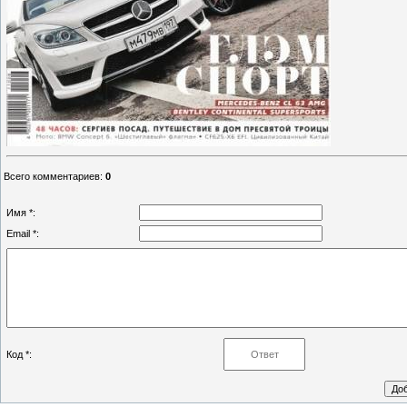
Всего комментариев
:
0
Имя *:
Email *:
Код *: