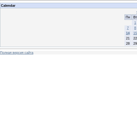
Calendar
Пн
Вт
1
7
8
14
15
21
22
28
29
Полная версия сайта