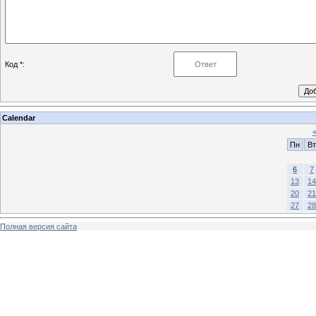
Код *:
Calendar
Пн
Вт
6
7
13
14
20
21
27
28
Полная версия сайта