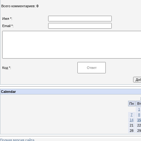
Всего комментариев
:
0
Имя *:
Email *:
Код *:
Calendar
Пн
Вт
1
7
8
14
15
21
22
28
29
Полная версия сайта