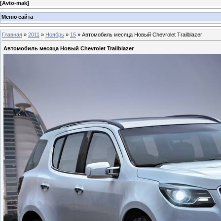
[
Avto-mak
]
Меню сайта
Главная
»
2011
»
Ноябрь
»
15
» Автомобиль месяца Новый Chevrolet Trailblazer
Автомобиль месяца Новый Chevrolet Trailblazer