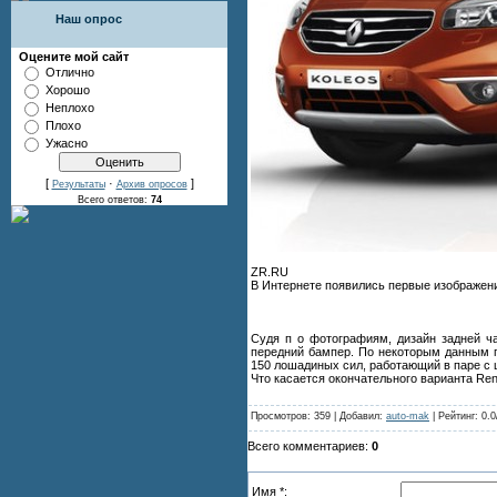
Наш опрос
Оцените мой сайт
Отлично
Хорошо
Неплохо
Плохо
Ужасно
[
·
]
Результаты
Архив опросов
Всего ответов:
74
ZR.RU
В Интернете появились первые изображени
Судя п о фотографиям, дизайн задней ч
передний бампер. По некоторым данным п
150 лошадиных сил, работающий в паре с 
Что касается окончательного варианта Rena
Просмотров: 359 | Добавил:
auto-mak
| Рейтинг: 0.0
Всего комментариев:
0
Имя *: