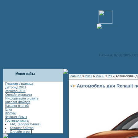
Пятница, 07.08.2026, 00:
Меню сайта
Главная
»
2011
»
Июнь
»
23
» Автомобиль дн
Главная страница
Автомобиль дня Renault п
Детройд 2011
Женева 2011
Онлайн журналы
Информация о сайте
Каталог файлов
Каталог статей
Блог
Форум
Фотоальбомы
Гостевая книга
FAQ (вопрос/ответ)
Каталог сайтов
Онлайн игры
|