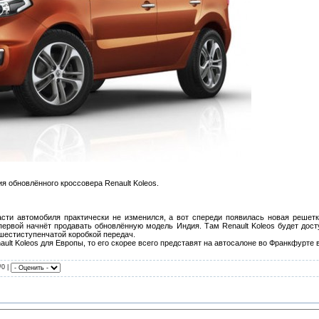
я обновлённого кроссовера Renault Koleos.
асти автомобиля практически не изменился, а вот спереди появилась новая решет
ервой начнёт продавать обновлённую модель Индия. Там Renault Koleos будет до
шестиступенчатой коробкой передач.
ult Koleos для Европы, то его скорее всего представят на автосалоне во Франкфурте в
/0 |