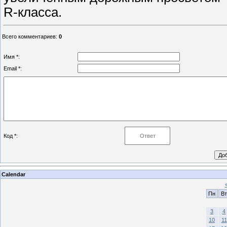
R-класса.
Всего комментариев
:
0
Имя *:
Email *:
Код *:
Calendar
Пн
Вт
3
4
10
11