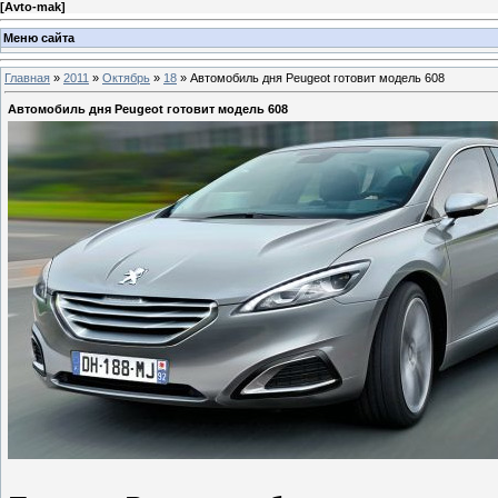
[
Avto-mak
]
Меню сайта
Главная
»
2011
»
Октябрь
»
18
» Автомобиль дня Peugeot готовит модель 608
Автомобиль дня Peugeot готовит модель 608