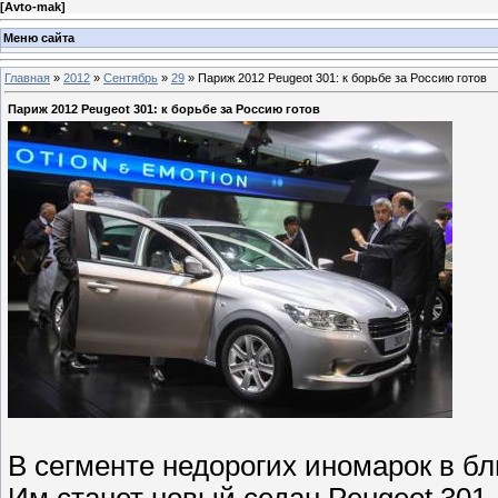
[
Avto-mak
]
Меню сайта
Главная
»
2012
»
Сентябрь
»
29
» Париж 2012 Peugeot 301: к борьбе за Россию готов
Париж 2012 Peugeot 301: к борьбе за Россию готов
В сегменте недорогих иномарок в б
Им станет новый седан Peugeot 301