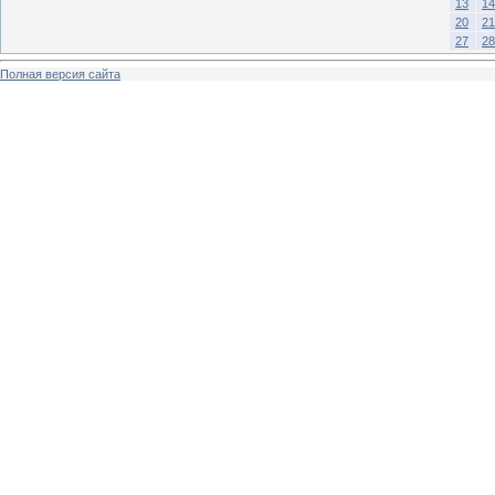
13
14
20
21
27
28
Полная версия сайта