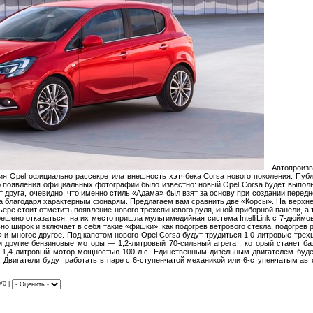
Автопроизв
 Opel официально рассекретила внешность хэтчбека Corsa нового поколения. Публ
о появления официальных фотографий было известно: новый Opel Corsa будет выпол
т друга, очевидно, что именно стиль «Адама» был взят за основу при создании передн
tra благодаря характерным фонарям. Предлагаем вам сравнить две «Корсы». На верхн
ре стоит отметить появление нового трехспицевого руля, иной приборной панели, а
решено отказаться, на их место пришла мультимедийная система IntelliLink с 7-дюйм
ьно широк и включает в себя такие «фишки», как подогрев ветрового стекла, подогрев
 и многое другое. Под капотом нового Opel Corsa будут трудиться 1,0-литровые тр
 и другие бензиновые моторы — 1,2-литровый 70-сильный агрегат, который станет б
й 1,4-литровый мотор мощностью 100 л.с. Единственным дизельным двигателем будет
. Двигатели будут работать в паре с 6-ступенчатой механикой или 6-ступенчатым авт
0/0 |