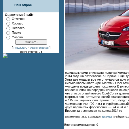
Наш опрос
Оцените мой сайт
Отлично
Хорошо
Неплохо
Плохо
Ужасно
[
·
]
Результаты
Архив опросов
Всего ответов:
74
официальными снимками новинки Компания
2014 года на автосалоне в Париже. Еще д
Хотя две модели все же отличаются друг о
сильно напоминает Opel Meriva и Opel As
—модель предыдущего поколения В интерье
обилия кнопок на передней консоли было 
что список опций нового Opel Corsa довол
мертвых зон, автоматический «парковщик»
и 115 лошадиных сил. Кроме того, будут
«атмосферник» (90 л.с.) и турбированны
двух вариантах форсировки — 74 и 94 л.с
Европе запланирован на конец 2014 го
Просмотров: 2532 | Добавил:
automak
| Рейтинг: 0.
Всего комментариев:
0