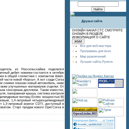
Друзья сайта
ОНЛАЙН КАНАЛ СТС СМОТРИТЕ
ОНЛАЙН В РАЗДЕЛЕ
ИНФОРМАЦИЯ О САЙТЕ
Все для веб-мастера
Программы для всех
Мир развлечений
Лучшие сайты Рунета
одитель из Рюссельсхайма поделился
ичный дебют новинки состоится в октябре
нен в общей стилистике с компактом Adam.
ей части новой «Корсы». А вот сзади Corsa
ем снимке показан новый автомобиль, ниже
 также улучшенных материалов отделки. От
овым сенсорным дисплеем. Также известно,
 руля, панорамная крыша, система контроля
ехцилиндровые моторы Ecotec мощностью 90
азовым, 1,4-литровый четырехцилиндровый
 1,3-литровый агрегат CDTI, доступный в
оматом. Старт продаж нового Opel Corsa в