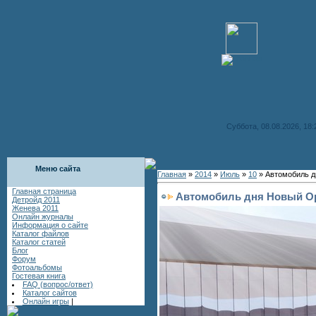
Суббота, 08.08.2026, 18:
Меню сайта
Главная
»
2014
»
Июль
»
10
» Автомобиль д
Главная страница
Автомобиль дня Новый Op
Детройд 2011
Женева 2011
Онлайн журналы
Информация о сайте
Каталог файлов
Каталог статей
Блог
Форум
Фотоальбомы
Гостевая книга
FAQ (вопрос/ответ)
Каталог сайтов
Онлайн игры
|