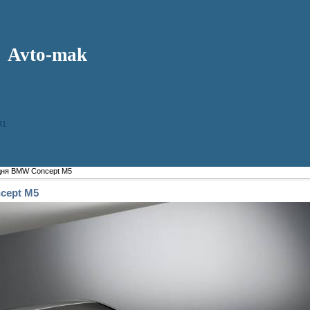
Avto-mak
41
дня BMW Concept M5
cept M5