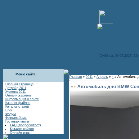
Суббота, 08.08.2026, 22:
Меню сайта
Главная
»
2011
»
Апрель
»
4
» Автомобиль 
Главная страница
Автомобиль дня BMW Con
Детройд 2011
Женева 2011
Онлайн журналы
Информация о сайте
Каталог файлов
Каталог статей
Блог
Форум
Фотоальбомы
Гостевая книга
FAQ (вопрос/ответ)
Каталог сайтов
Онлайн игры
|