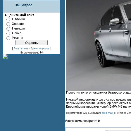
Наш опрос
Оцените мой сайт
Отлично
Хорошо
Неплохо
Плохо
Ужасно
[
·
]
Результаты
Архив опросов
Всего ответов:
74
Прототип пятого поколения баварского за
Никакой информации до сих пор предоста
черными колесами. Интерьер пока скрыт от
Европейские продажи новой BMW M5 начн
Просмотров: 328 | Добавил:
auto-mak
| Рейтинг: 0.0
Всего комментариев:
0