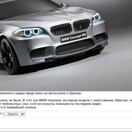
ряженного седана предстален на автосалоне в Шанхае.
влено не было. В этот раз BMW показала экстерьер модели с агрессивным обвесом, 
 любопытных глаз, хотя его всколзь показали на последнем видео.
утся ближайшей осенью.
/0 |