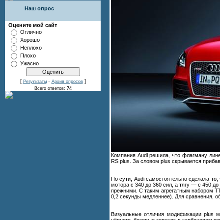
Наш опрос
Оцените мой сайт
Отлично
Хорошо
Неплохо
Плохо
Ужасно
[
·
]
Результаты
Архив опросов
Всего ответов:
74
Компания Audi решила, что флагману ли
RS plus. За словом plus скрывается прибав
По сути, Audi самостоятельно сделала то,
мотора с 340 до 360 сил, а тягу — с 450 
прежними. С таким агрегатным набором TT 
0,2 секунды медленнее). Для сравнения, о
Визуальные отличия модификации plus м
чёрного, боковые зеркала в карбоновом ко