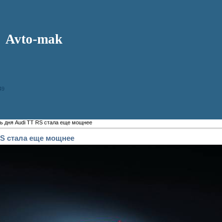
Avto-mak
49
ь дня Audi TT RS стала еще мощнее
RS стала еще мощнее