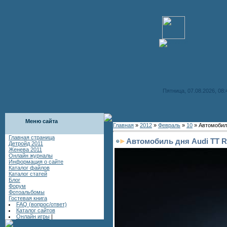
Пятница, 07.08.2026, 08:
Меню сайта
Главная
»
2012
»
Февраль
»
10
» Автомобил
Главная страница
Автомобиль дня Audi TT 
Детройд 2011
Женева 2011
Онлайн журналы
Информация о сайте
Каталог файлов
Каталог статей
Блог
Форум
Фотоальбомы
Гостевая книга
FAQ (вопрос/ответ)
Каталог сайтов
Онлайн игры
|