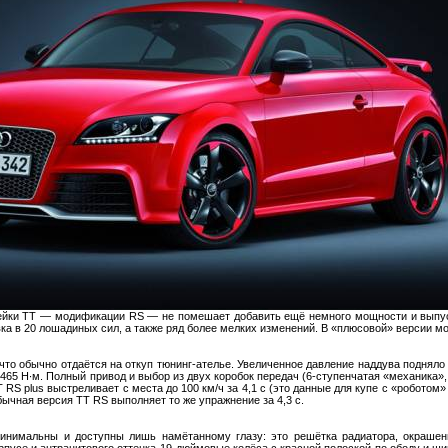
нейки TT — модификации RS — не помешает добавить ещё немного мощности и выпу
ка в 20 лошадиных сил, а также ряд более мелких изменений. В «плюсовой» версии мож
 что обычно отдаётся на откуп тюнинг-ателье. Увеличенное давление наддува поднял
до 465 Н∙м. Полный привод и выбор из двух коробок передач (6-ступенчатая «механика»
RS plus выстреливает с места до 100 км/ч за 4,1 с (это данные для купе с «роботом»
бычная версия TT RS выполняет то же упражнение за 4,3 с.
инимальны и доступны лишь намётанному глазу: это решётка радиатора, окраше
рпусе и антрацитового оттенка 19-дюймовые колёса с красной полоской по ободу и ш