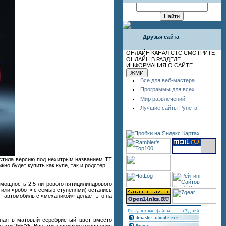
Друзья сайта
ОНЛАЙН КАНАЛ СТС СМОТРИТЕ
ОНЛАЙН В РАЗДЕЛЕ
ИНФОРМАЦИЯ О САЙТЕ
Все для веб-мастера
Программы для всех
Мир развлечений
Лучшие сайты Рунета
стила версию под нехитрым названием TT
но будет купить как купе, так и родстер.
о мощность 2,5-литрового пятицилиндрового
, или «робот» с семью ступенями) остались
 - автомобиль с «механикой» делает это на
нная в матовый серебристый цвет вместо
инами 255/35. Все эти заводские улучшения