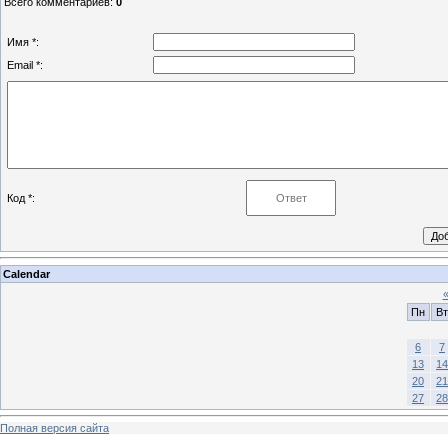
Всего комментариев
:
0
Имя *:
Email *:
Код *:
Calendar
Пн
Вт
6
7
13
14
20
21
27
28
Полная версия сайта