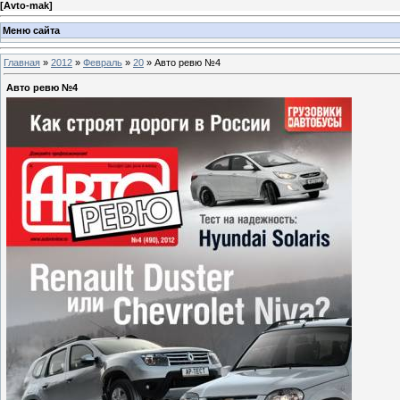
[
Avto-mak
]
Меню сайта
Главная
»
2012
»
Февраль
»
20
» Авто ревю №4
Авто ревю №4