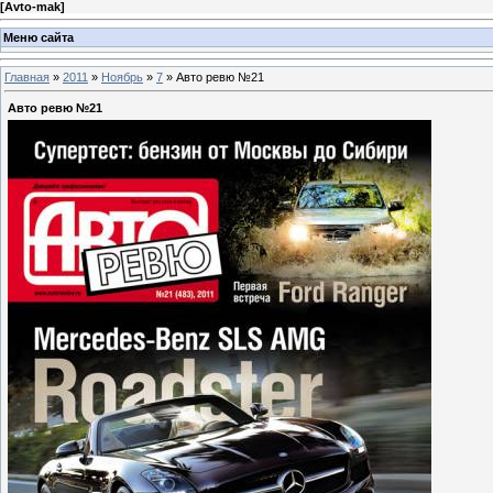
[
Avto-mak
]
Меню сайта
Главная
»
2011
»
Ноябрь
»
7
» Авто ревю №21
Авто ревю №21