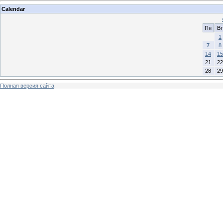
Calendar
Пн
Вт
1
7
8
14
15
21
22
28
29
Полная версия сайта