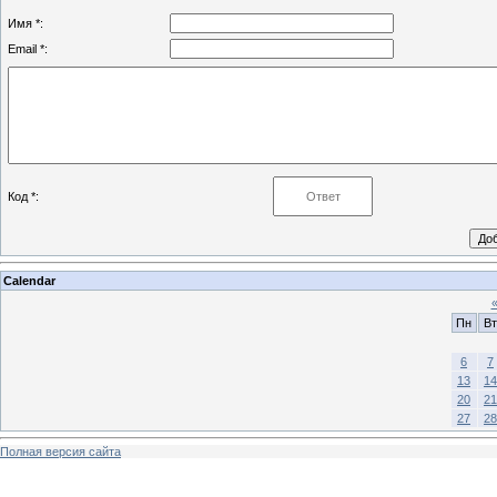
Имя *:
Email *:
Код *:
Calendar
Пн
Вт
6
7
13
14
20
21
27
28
Полная версия сайта