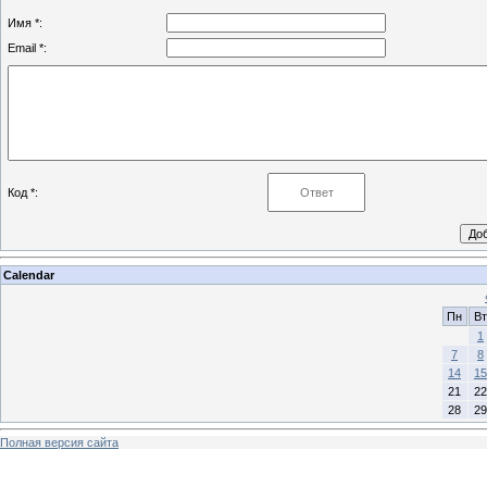
Имя *:
Email *:
Код *:
Calendar
Пн
Вт
1
7
8
14
15
21
22
28
29
Полная версия сайта