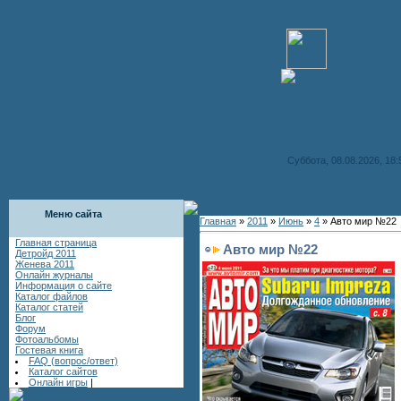
Суббота, 08.08.2026, 18:
Меню сайта
Главная
»
2011
»
Июнь
»
4
» Авто мир №22
Главная страница
Авто мир №22
Детройд 2011
Женева 2011
Онлайн журналы
Информация о сайте
Каталог файлов
Каталог статей
Блог
Форум
Фотоальбомы
Гостевая книга
FAQ (вопрос/ответ)
Каталог сайтов
Онлайн игры
|