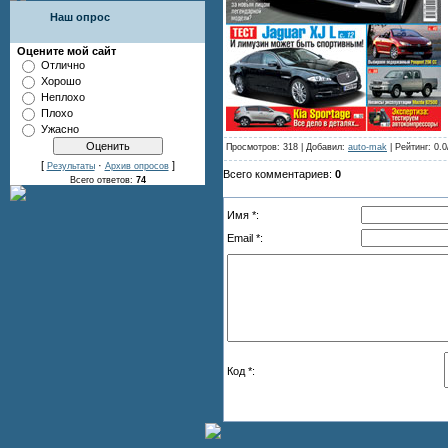
Наш опрос
Оцените мой сайт
Отлично
Хорошо
Неплохо
Плохо
Ужасно
Просмотров: 318 | Добавил:
auto-mak
| Рейтинг: 0.0
[
·
]
Результаты
Архив опросов
Всего комментариев:
0
Всего ответов:
74
Имя *:
Email *:
Код *: