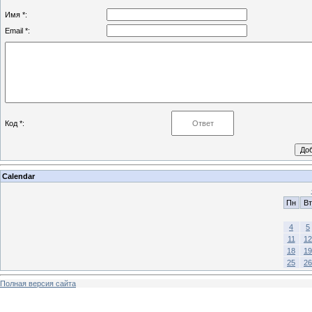
Имя *:
Email *:
Код *:
Calendar
Пн
Вт
4
5
11
12
18
19
25
26
Полная версия сайта