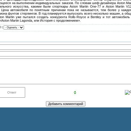
щееся на выполнении индивидуальных заказов. По словам шеф-дизайнера Aston Mart
льного искусства, какими были спорткары Aston Martin One-77 и Aston Martin V1
Цена автомобиля по понятным причинам пока не называется, тем более у каждог
иона фунтов стерлингов. В год планируется выпускать всего несколько машин, а общ
ton Martin уже пытался создать конкурента Rolls-Royce и Bentley и тот автомобил
Aston Martin Lagonda, или История с продолжением».
0 |