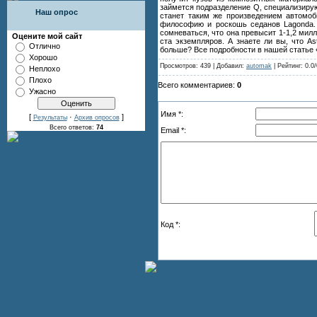
займется подразделение Q, специализирую
Наш опрос
станет таким же произведением автомоби
философию и роскошь седанов Lagonda. 
сомневаться, что она превысит 1-1,2 милл
Оцените мой сайт
ста экземпляров. А знаете ли вы, что As
Отлично
больше? Все подробности в нашей статье «
Хорошо
Просмотров: 439 | Добавил:
automak
| Рейтинг: 0.0/
Неплохо
Плохо
Всего комментариев:
0
Ужасно
Имя *:
[
·
]
Результаты
Архив опросов
Всего ответов:
74
Email *:
Код *: