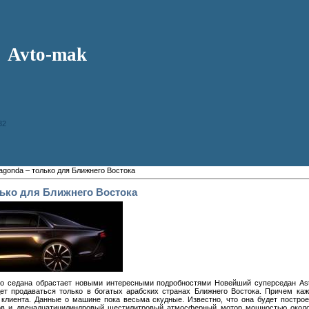
Avto-mak
32
Lagonda – только для Ближнего Востока
лько для Ближнего Востока
о седана обрастает новыми интересными подробностями Новейший суперседан Asto
ет продаваться только в богатых арабских странах Ближнего Востока. Причем ка
 клиента. Данные о машине пока весьма скудные. Известно, что она будет постр
ов и двенадцатицилиндровый шестилитровый атмосферный мотор мощностью около 