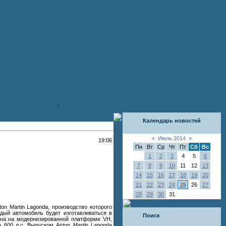
|
RSS
Календарь новостей
«
Июль 2014
»
19:06
Пн
Вт
Ср
Чт
Пт
Сб
Вс
1
2
3
4
5
6
7
8
9
10
11
12
13
14
15
16
17
18
19
20
21
22
23
24
25
26
27
28
29
30
31
n Martin Lagonda, производство которого
ждый автомобиль будет изготавливаться в
Поиск
оена на модернизированной платформе VH,
600 л.с. Выпуском Aston Martin Lagonda