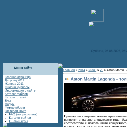
Суббота, 08.08.2026, 08:
Меню сайта
Главная
»
2014
»
Июль
»
25
» Aston Martin 
Главная страница
Aston Martin Lagonda – то
Детройд 2011
Женева 2011
Онлайн журналы
Информация о сайте
Каталог файлов
Каталог статей
Блог
Форум
Фотоальбомы
Гостевая книга
FAQ (вопрос/ответ)
Проекту по созданию нового премиальног
Каталог сайтов
начнется в начале следующего года, буд
Онлайн игры
|
соответствии с пожеланиями конкретного
получит кузов из композитных материал