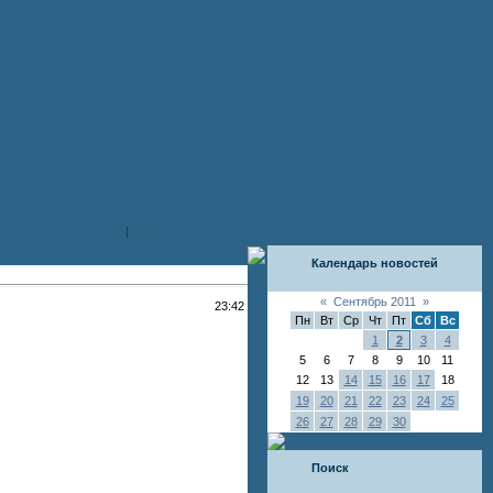
|
RSS
Календарь новостей
«
Сентябрь 2011
»
23:42
Пн
Вт
Ср
Чт
Пт
Сб
Вс
1
2
3
4
5
6
7
8
9
10
11
12
13
14
15
16
17
18
19
20
21
22
23
24
25
26
27
28
29
30
Поиск