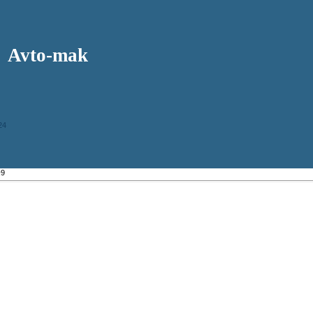
Avto-mak
24
№9