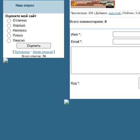
Наш опрос
Просмотров: 326 | Добавил:
auto-mak
| Рейтинг: 0.0
Оцените мой сайт
Отлично
Всего комментариев:
0
Хорошо
Неплохо
Имя *:
Плохо
Ужасно
Email *:
[
·
]
Результаты
Архив опросов
Всего ответов:
74
Код *: