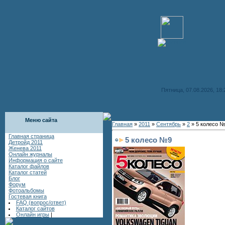
Пятница, 07.08.2026, 18:
Меню сайта
Главная
»
2011
»
Сентябрь
»
2
» 5 колесо 
Главная страница
5 колесо №9
Детройд 2011
Женева 2011
Онлайн журналы
Информация о сайте
Каталог файлов
Каталог статей
Блог
Форум
Фотоальбомы
Гостевая книга
FAQ (вопрос/ответ)
Каталог сайтов
Онлайн игры
|