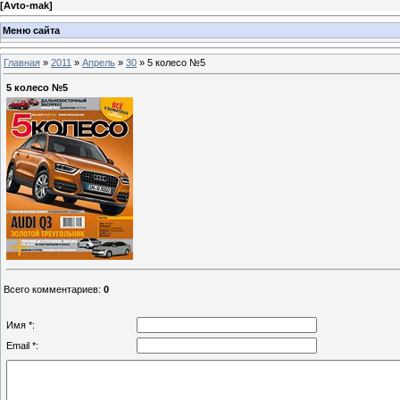
[
Avto-mak
]
Меню сайта
Главная
»
2011
»
Апрель
»
30
» 5 колесо №5
5 колесо №5
Всего комментариев
:
0
Имя *:
Email *: