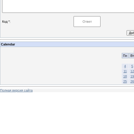
Код *:
Calendar
Пн
Вт
4
5
11
12
18
19
25
26
Полная версия сайта