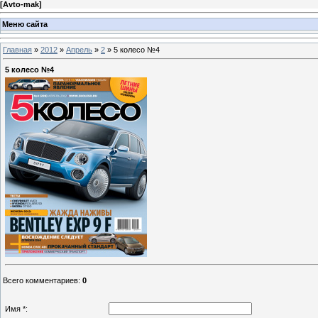
[
Avto-mak
]
Меню сайта
Главная
»
2012
»
Апрель
»
2
» 5 колесо №4
5 колесо №4
Всего комментариев
:
0
Имя *: