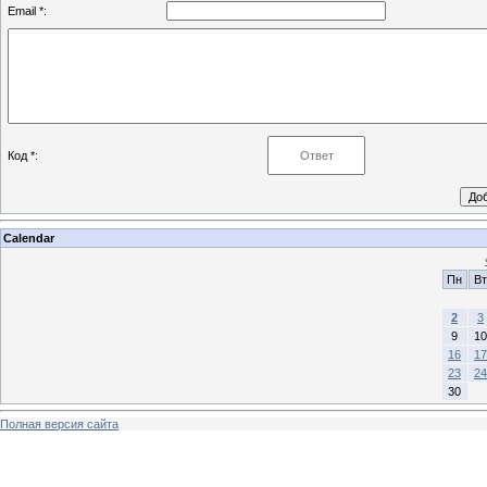
Email *:
Код *:
Calendar
Пн
Вт
2
3
9
10
16
17
23
24
30
Полная версия сайта