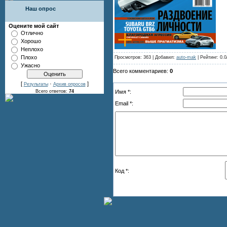
Наш опрос
Оцените мой сайт
Отлично
Хорошо
Неплохо
Плохо
Просмотров: 363 | Добавил:
auto-mak
| Рейтинг: 0.0
Ужасно
Всего комментариев:
0
[
·
]
Результаты
Архив опросов
Имя *:
Всего ответов:
74
Email *:
Код *: