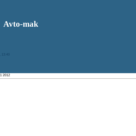
Avto-mak
, 13:40
1 2012