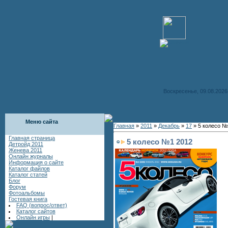
Воскресенье, 09.08.2026
Меню сайта
Главная
»
2011
»
Декабрь
»
17
» 5 колесо №
Главная страница
5 колесо №1 2012
Детройд 2011
Женева 2011
Онлайн журналы
Информация о сайте
Каталог файлов
Каталог статей
Блог
Форум
Фотоальбомы
Гостевая книга
FAQ (вопрос/ответ)
Каталог сайтов
Онлайн игры
|