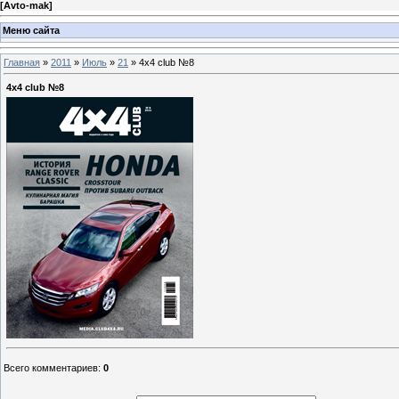
[
Avto-mak
]
Меню сайта
Главная
»
2011
»
Июль
»
21
» 4х4 club №8
4х4 club №8
Всего комментариев
:
0