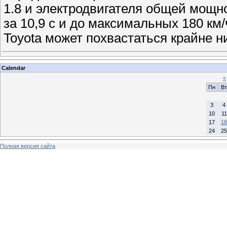
1.8 и электродвигателя общей мощно
за 10,9 с и до максимальных 180 км/
Toyota может похвастаться крайне 
Calendar
«
Пн
Вт
3
4
10
11
17
18
24
25
Полная версия сайта