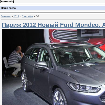
[
Avto-mak
]
Меню сайта
Главная
»
2012
»
Сентябрь
»
30
Париж 2012 Новый Ford Mondeo.