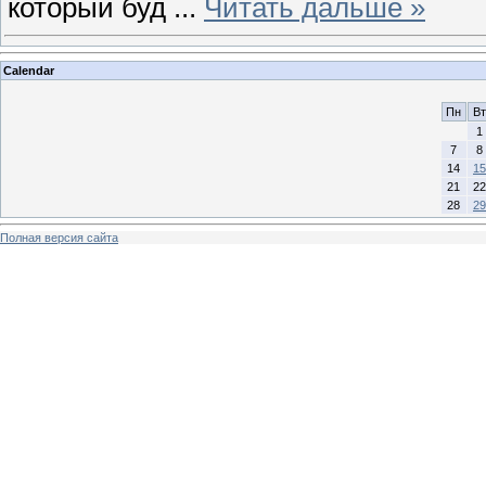
который буд
...
Читать дальше »
Calendar
Пн
Вт
1
7
8
14
15
21
22
28
29
Полная версия сайта