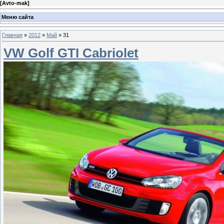
[
Avto-mak
]
Меню сайта
Главная
»
2012
»
Май
»
31
VW Golf GTI Cabriolet