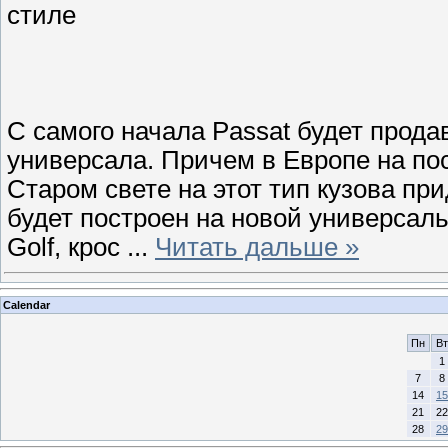
стиле
С самого начала Passat будет продав
универсала. Причем в Европе на пос
Старом свете на этот тип кузова пр
будет построен на новой универсал
Golf, крос
...
Читать дальше »
Calendar
Пн
Вт
1
7
8
14
15
21
22
28
29