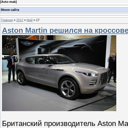
[
Avto-mak
]
Меню сайта
Главная
»
2012
»
Май
»
17
Aston Martin решился на кроссов
Британский производитель Aston Mar